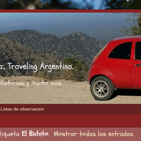
. Traveling Argentina..
, Historias, y mucho mas
Listas de observacion
etiqueta
El Bichito
.
Mostrar todas las entradas