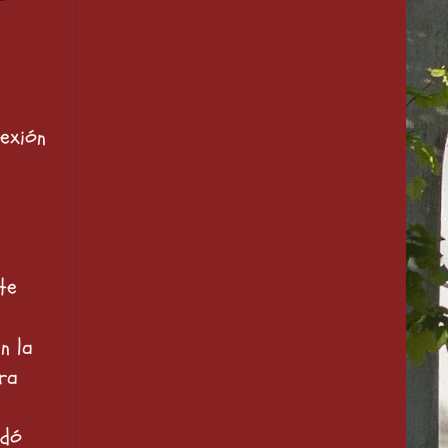
nexión
te
n la
ra
edó