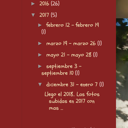
2016
(26)
►
2017
(5)
▼
febrero 12 - febrero 19
►
(1)
marzo 19 - marzo 26
(1)
►
mayo 21 - mayo 28
(1)
►
septiembre 3 -
►
septiembre 10
(1)
diciembre 31 - enero 7
(1)
▼
Llego el 2018.. Las fotos
subidas en 2017 con
mas ...