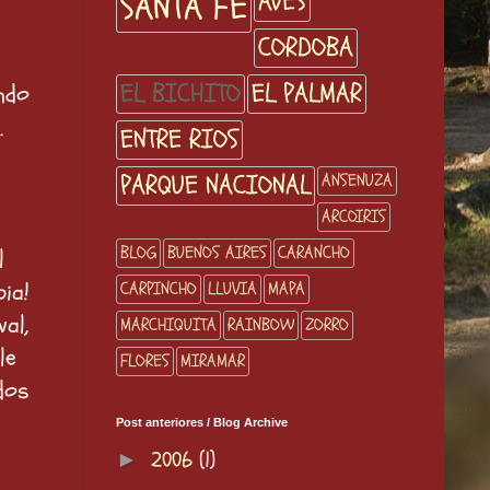
SANTA FE
AVES
CORDOBA
EL BICHITO
EL PALMAR
ndo
.
ENTRE RIOS
PARQUE NACIONAL
ANSENUZA
ARCOIRIS
BLOG
BUENOS AIRES
CARANCHO
l
bia!
CARPINCHO
LLUVIA
MAPA
al,
MARCHIQUITA
RAINBOW
ZORRO
le
FLORES
MIRAMAR
dos
Post anteriores / Blog Archive
2006
(1)
►