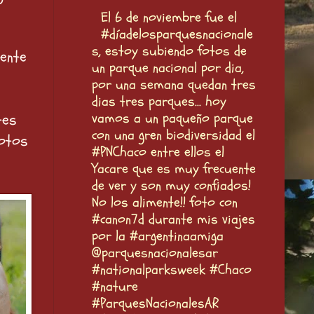
El 6 de noviembre fue el
#díadelosparquesnacionale
s, estoy subiendo fotos de
mente
un parque nacional por dia,
por una semana quedan tres
dias tres parques... hoy
vamos a un paqueño parque
tes
con una gren biodiversidad el
fotos
#PNChaco entre ellos el
Yacare que es muy frecuente
de ver y son muy confiados!
No los alimente!! foto con
#canon7d durante mis viajes
por la #argentinaamiga
@parquesnacionalesar
#nationalparksweek #Chaco
#nature
#ParquesNacionalesAR