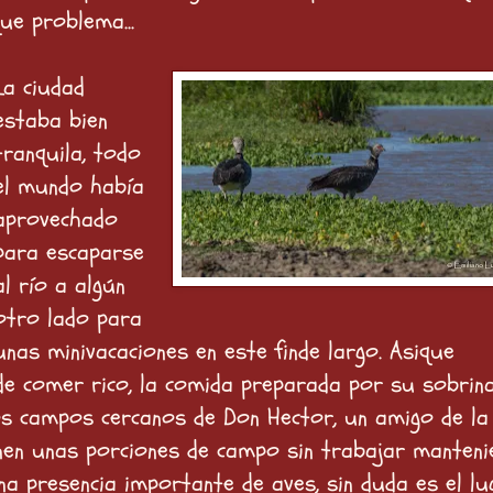
e problema...
La ciudad
estaba bien
tranquila, todo
el mundo había
aprovechado
para escaparse
al río a algún
otro lado para
unas minivacaciones en este finde largo. Asique
e comer rico, la comida preparada por su sobrina
os campos cercanos de Don Hector, un amigo de la
enen unas porciones de campo sin trabajar manteni
a presencia importante de aves, sin duda es el lu