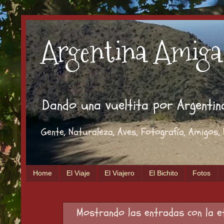
Argentina Amiga
Dando una vueltita por Argentina.
Gente, Naturaleza, Aves, Fotografía, Amigos
Home
El Viaje
El Viajero
El Bichito
Fotos
Mostrando las entradas con la 