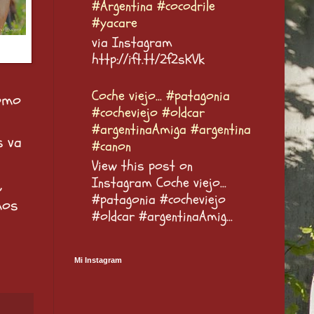
#Argentina #cocodrile
#yacare
via Instagram
http://ift.tt/2f2sKVk
Coche viejo... #patagonia
Como
#cocheviejo #oldcar
#argentinaAmiga #argentina
s va
#canon
View this post on
Instagram Coche viejo...
,
#patagonia #cocheviejo
mos
#oldcar #argentinaAmig...
Mi Instagram